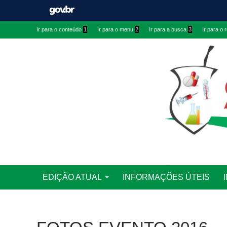
Ir
Ir
Ir para o conteúdo
1
Ir para o menu
2
Ir para a busca
3
Ir para o
para
para
conteúdo
menu
superior
Ir
Pesquisar
EDIÇÃO ATUAL
INFORMAÇÕES ÚTEIS
para
rodapé