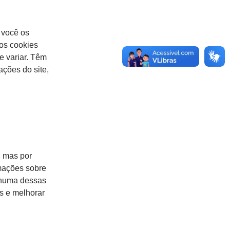
 você os
os cookies
e variar. Têm
ações do site,
, mas por
rmações sobre
enhuma dessas
es e melhorar