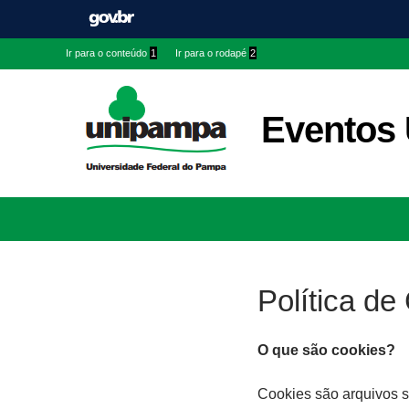
Ir
Ir
Ir
Ir para o conteúdo
1
Ir para o rodapé
2
para
para
para
conteúdo
menu
menu
superior
lateral
Eventos
Ir
para
rodapé
Política de
O que são cookies?
Cookies são arquivos s