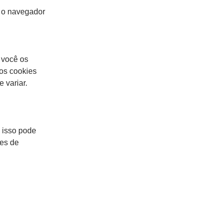
a o navegador
 você os
os cookies
 variar.
 isso pode
ões de