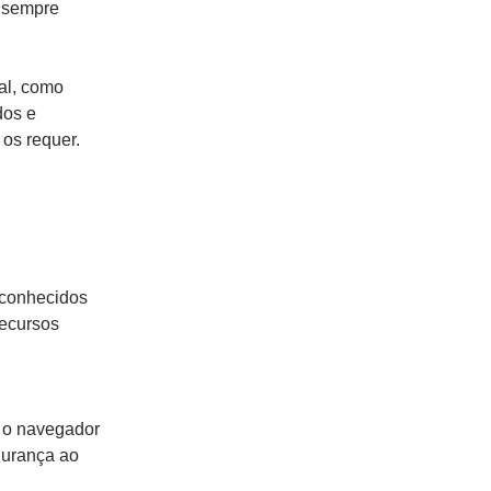
e sempre
al, como
dos e
os requer.
 conhecidos
recursos
a o navegador
gurança ao