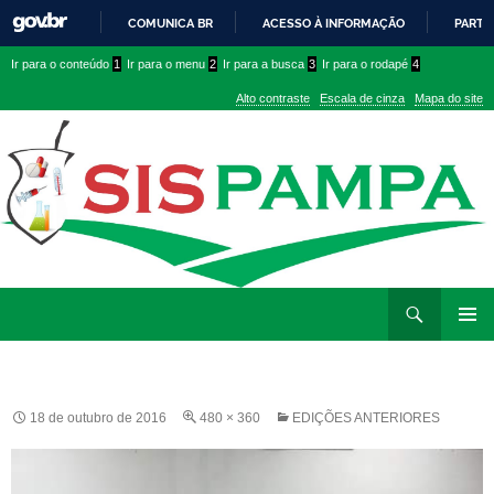
COMUNICA BR
ACESSO À INFORMAÇÃO
PARTI
IR
Ir
Ir
Ir para o conteúdo
1
Ir para o menu
2
Ir para a busca
3
Ir para o rodapé
4
PARA
para
para
O
Alto contraste
Escala de cinza
Mapa do site
CONTEÚDO
conteúdo
menu
superior
Ir
Pesquisar
para
MENU
rodapé
PRINCI
18 de outubro de 2016
480 × 360
EDIÇÕES ANTERIORES