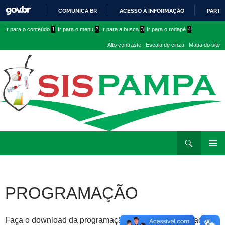
COMUNICA BR
ACESSO À INFORMAÇÃO
PARTI
IR
Ir
Ir
Ir para o conteúdo
1
Ir para o menu
2
Ir para a busca
3
Ir para o rodapé
4
PARA
para
para
O
Alto contraste
Escala de cinza
Mapa do site
CONTEÚDO
conteúdo
menu
superior
Ir
Pesquisar
para
MENU
rodapé
PRINCI
PROGRAMAÇÃO
Faça o download da programação completa e atualizada do