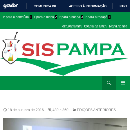
COMUNICA BR
ACESSO À INFORMAÇÃO
PARTI
IR
Ir
Ir
Ir para o conteúdo
1
Ir para o menu
2
Ir para a busca
3
Ir para o rodapé
4
PARA
para
para
O
Alto contraste
Escala de cinza
Mapa do site
CONTEÚDO
conteúdo
menu
superior
Ir
Pesquisar
para
MENU
rodapé
PRINCI
18 de outubro de 2016
480 × 360
EDIÇÕES ANTERIORES