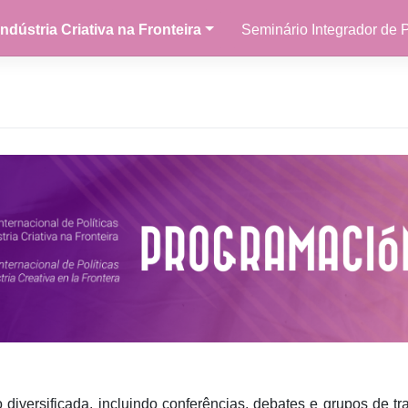
ndústria Criativa na Fronteira
Seminário Integrador de 
ersificada, incluindo conferências, debates
e grupos de tr