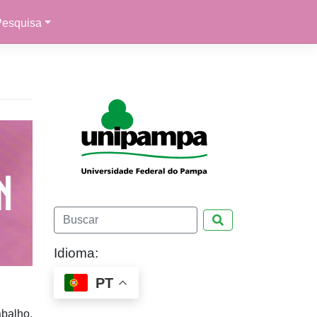
Pesquisa
Pesquisar
Idioma:
PT
abalho.