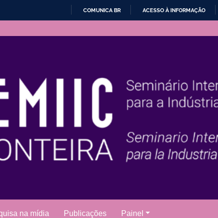
COMUNICA BR
ACESSO À INFORMAÇÃO
IR
PARA
O
CONTEÚDO
uisa na mídia
Publicações
Painel