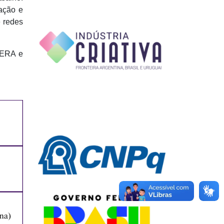
vação e
e redes
NTERA e