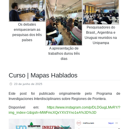
Os debates
Pesquisadores do
enriqueceram as
Brasil,, Argentina e
pesquisas dos três
Uruguai reunidos na
países
Unipampa
A apresentação de
trabalhos durou três
dias
Curso | Mapas Hablados
23 de junho de 2025
Este post foi publicado originalmente pelo Programa de
Investigaciones Interdisciplinares sobre Regiones de Frontera.
Disponível em:
https://www.instagram.com/p/DLDGugLMvRY/?
img_index=1&igsh=MWFmcXQxYXV3Yno1eA%3D%3D