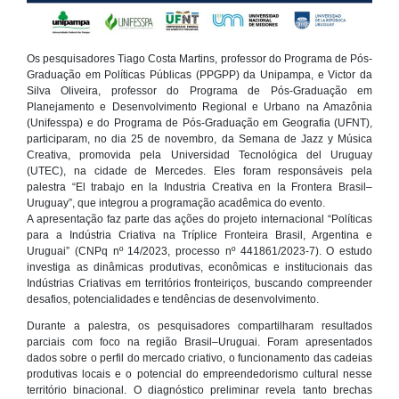
Os pesquisadores Tiago Costa Martins, professor do Programa de Pós-
Graduação em Políticas Públicas (PPGPP) da Unipampa, e Victor da
Silva Oliveira, professor do Programa de Pós-Graduação em
Planejamento e Desenvolvimento Regional e Urbano na Amazônia
(Unifesspa) e do Programa de Pós-Graduação em Geografia (UFNT),
participaram, no dia 25 de novembro, da Semana de Jazz y Música
Creativa, promovida pela Universidad Tecnológica del Uruguay
(UTEC), na cidade de Mercedes. Eles foram responsáveis pela
palestra “El trabajo en la Industria Creativa en la Frontera Brasil–
Uruguay”, que integrou a programação acadêmica do evento.
A apresentação faz parte das ações do projeto internacional “Políticas
para a Indústria Criativa na Tríplice Fronteira Brasil, Argentina e
Uruguai” (CNPq nº 14/2023, processo nº 441861/2023-7). O estudo
investiga as dinâmicas produtivas, econômicas e institucionais das
Indústrias Criativas em territórios fronteiriços, buscando compreender
desafios, potencialidades e tendências de desenvolvimento.
Durante a palestra, os pesquisadores compartilharam resultados
parciais com foco na região Brasil–Uruguai. Foram apresentados
dados sobre o perfil do mercado criativo, o funcionamento das cadeias
produtivas locais e o potencial do empreendedorismo cultural nesse
território binacional. O diagnóstico preliminar revela tanto brechas