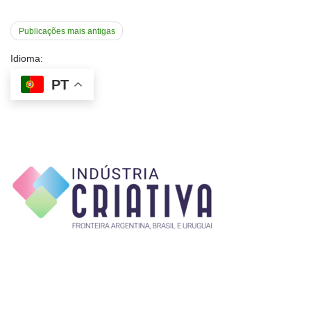
Navegação
Publicações mais antigas
por
Idioma:
posts
PT