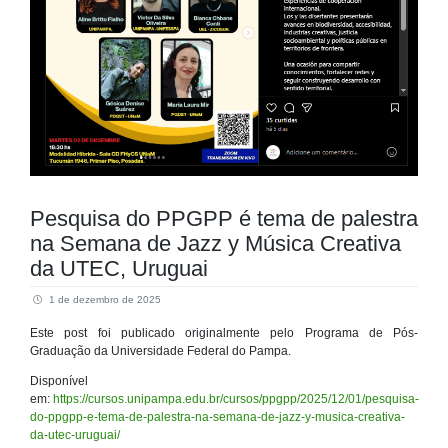
Pesquisa do PPGPP é tema de palestra
na Semana de Jazz y Música Creativa
da UTEC, Uruguai
1 de dezembro de 2025
Este post foi publicado originalmente pelo Programa de Pós-
Graduação da Universidade Federal do Pampa.
Disponível
em:
https://cursos.unipampa.edu.br/cursos/ppgpp/2025/12/01/pesquisa-
do-ppgpp-e-tema-de-palestra-na-semana-de-jazz-y-musica-creativa-
da-utec-uruguai/