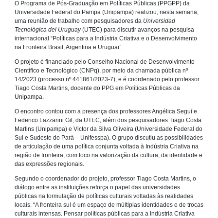
O Programa de Pós-Graduação em Políticas Públicas (PPGPP) da
Universidade Federal do Pampa (Unipampa) realizou, nesta semana,
uma reunião de trabalho com pesquisadores da
Universidad
Tecnológica del Uruguay
(UTEC) para discutir avanços na pesquisa
internacional “Políticas para a Indústria Criativa e o Desenvolvimento
na Fronteira Brasil, Argentina e Uruguai”.
O projeto é financiado pelo Conselho Nacional de Desenvolvimento
Científico e Tecnológico (CNPq), por meio da chamada pública nº
14/2023 (processo nº 441861/2023-7), e é coordenado pelo professor
Tiago Costa Martins, docente do PPG em Políticas Públicas da
Unipampa.
O encontro contou com a presença dos professores Angélica Seguí e
Federico Lazzarini Gil, da UTEC, além dos pesquisadores Tiago Costa
Martins (Unipampa) e Victor da Silva Oliveira (Universidade Federal do
Sul e Sudeste do Pará – Unifesspa). O grupo discutiu as possibilidades
de articulação de uma política conjunta voltada à Indústria Criativa na
região de fronteira, com foco na valorização da cultura, da identidade e
das expressões regionais.
Segundo o coordenador do projeto, professor Tiago Costa Martins, o
diálogo entre as instituições reforça o papel das universidades
públicas na formulação de políticas culturais voltadas às realidades
locais. “A fronteira sul é um espaço de múltiplas identidades e de trocas
culturais intensas. Pensar políticas públicas para a Indústria Criativa