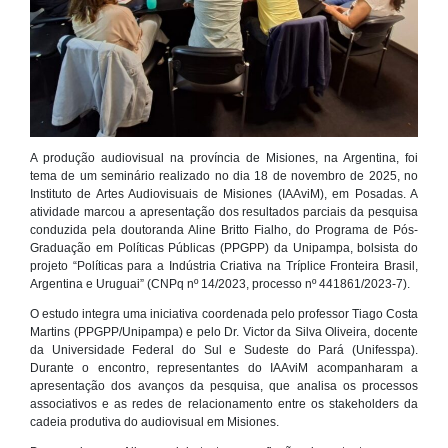
A produção audiovisual na província de Misiones, na Argentina, foi
tema de um seminário realizado no dia 18 de novembro de 2025, no
Instituto de Artes Audiovisuais de Misiones (IAAviM), em Posadas. A
atividade marcou a apresentação dos resultados parciais da pesquisa
conduzida pela doutoranda Aline Britto Fialho, do Programa de Pós-
Graduação em Políticas Públicas (PPGPP) da Unipampa, bolsista do
projeto “Políticas para a Indústria Criativa na Tríplice Fronteira Brasil,
Argentina e Uruguai” (CNPq nº 14/2023, processo nº 441861/2023-7).
O estudo integra uma iniciativa coordenada pelo professor Tiago Costa
Martins (PPGPP/Unipampa) e pelo Dr. Victor da Silva Oliveira, docente
da Universidade Federal do Sul e Sudeste do Pará (Unifesspa).
Durante o encontro, representantes do IAAviM acompanharam a
apresentação dos avanços da pesquisa, que analisa os processos
associativos e as redes de relacionamento entre os stakeholders da
cadeia produtiva do audiovisual em Misiones.