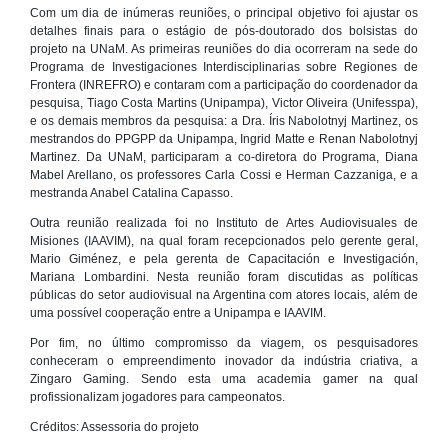
Com um dia de inúmeras reuniões, o principal objetivo foi ajustar os
detalhes finais para o estágio de pós-doutorado dos bolsistas do
projeto na UNaM. As primeiras reuniões do dia ocorreram na sede do
Programa de Investigaciones Interdisciplinarias sobre Regiones de
Frontera (INREFRO) e contaram com a participação do coordenador da
pesquisa, Tiago Costa Martins (Unipampa), Victor Oliveira (Unifesspa),
e os demais membros da pesquisa: a Dra. Íris Nabolotnyj Martinez, os
mestrandos do PPGPP da Unipampa, Ingrid Matte e Renan Nabolotnyj
Martinez. Da UNaM, participaram a co-diretora do Programa, Diana
Mabel Arellano, os professores Carla Cossi e Herman Cazzaniga, e a
mestranda Anabel Catalina Capasso.
Outra reunião realizada foi no Instituto de Artes Audiovisuales de
Misiones (IAAVIM), na qual foram recepcionados pelo gerente geral,
Mario Giménez, e pela gerenta de Capacitación e Investigación,
Mariana Lombardini. Nesta reunião foram discutidas as políticas
públicas do setor audiovisual na Argentina com atores locais, além de
uma possível cooperação entre a Unipampa e IAAVIM.
Por fim, no último compromisso da viagem, os pesquisadores
conheceram o empreendimento inovador da indústria criativa, a
Zingaro Gaming. Sendo esta uma academia gamer na qual
profissionalizam jogadores para campeonatos.
Créditos: Assessoria do projeto