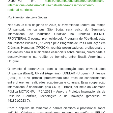
Disponível em:
https://unipampa.edu.br/saoborja/seminario-
internacional-debatera-cultura-criatividade-e-desenvolvimento-
regional-na-triplice
Por
Hamilton de Lima Souza
Nos dias 25 e 26 de junho de 2025, a Universidade Federal do Pampa
(Unipampa), no campus São Borja, será palco do Seminário
Internacional de Indústrias Criativas na Fronteira (SEMIIC
FRONTEIRA). O evento, promovido pelo Programa de Pós-Graduação
em Políticas Públicas (PPGPP) e pelo Programa de Pós-Graduação em
Ciências Humanas (PPGCH), reunirá pesquisadores, profissionais e
estudantes para discutir temas essenciais sobre cultura, criatividade e
desenvolvimento na região de fronteira entre Brasil, Argentina e
Uruguai.
O evento é organizado com a cooperação das universidades
Unipampa (Brasil), UNaM (Argentina), UDELAR (Uruguai), Unifesspa
(Brasil) e UFNT (Brasil), promovendo uma troca de conhecimentos
entre diferentes realidades acadêmicas e culturais. Essa cooperação
internacional é financiada pelo CNPq – Brasil, por meio da Chamada
Pública MCTI/CNPq nº 14/2023 – Apoio a Projetos Internacionais de
Pesquisa Científica, Tecnológica e de Inovação (processo nº
441861/2023-7).
Com o objetivo de fomentar o debate científico e profissional sobre
Indústria Criativa e desenvolvimento regional na região, o SEMIIC