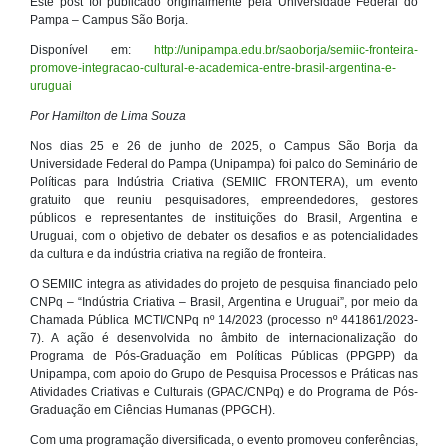
Este post foi publicado originalmente pela Universidade Federal do
Pampa – Campus São Borja.
Disponível em:
http://unipampa.edu.br/saoborja/semiic-fronteira-
promove-integracao-cultural-e-academica-entre-brasil-argentina-e-
uruguai
Por
Hamilton de Lima Souza
Nos dias 25 e 26 de junho de 2025, o Campus São Borja da
Universidade Federal do Pampa (Unipampa) foi palco do Seminário de
Políticas para Indústria Criativa (SEMIIC FRONTERA), um evento
gratuito que reuniu pesquisadores, empreendedores, gestores
públicos e representantes de instituições do Brasil, Argentina e
Uruguai, com o objetivo de debater os desafios e as potencialidades
da cultura e da indústria criativa na região de fronteira.
O SEMIIC integra as atividades do projeto de pesquisa financiado pelo
CNPq – “Indústria Criativa – Brasil, Argentina e Uruguai”, por meio da
Chamada Pública MCTI/CNPq nº 14/2023 (processo nº 441861/2023-
7). A ação é desenvolvida no âmbito de internacionalização do
Programa de Pós-Graduação em Políticas Públicas (PPGPP) da
Unipampa, com apoio do Grupo de Pesquisa Processos e Práticas nas
Atividades Criativas e Culturais (GPAC/CNPq) e do Programa de Pós-
Graduação em Ciências Humanas (PPGCH).
Com uma programação diversificada, o evento promoveu conferências,