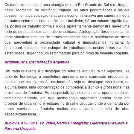
Os dados demonstram uma sinergia entre o Rio Grande do Sul e o Uruguai
neste segmento. No território uruguaio, as artes performáticas e visuais
possuem uma participação relativa na economia criativa que supera a média
de outros setores industriais. No lado brasileiro, há um volume significativo
de postos de trabalho formais o que aparentemente demonstra haver uma
rede de equipamentos culturais consolidada. A integração desses mercados
pode viabilizar circuitos de turnês transfronteiriças e residências artísticas
que aproveitam a proximidade cultural e linguística da fronteira. O
dashboard mostra que o estoque de trabalhadores nestas áreas mantém
estabilidade, sugerindo um setor maduro para políticas de fomento conjunto.
Arquitetura: Especialização Argentina
Um dado relevante é o destaque do setor de arquitetura na Argentina. Na
faixa de fronteiriça, a arquitetura apresenta uma expressão proporcional,
mesmo que sua expressão nacional não seja de destaque. Isso indica, de
alguma forma, uma concentração de competência técnica e profissional nas
províncias de fronteira. Esta especialização oferece uma oportunidade de
complementaridade, em que profissionais argentinos podem atuar em
projetos de urbanismo e restauro no Brasil e Uruguai, onde a demanda por
esses serviços na fronteira muitas vezes carece de mão de obra
especializada local.
Audiovisual – Filme, TV, Vídeo, Rádio e Fotografia: Liderança Brasileira e
Parceria Uruguaia