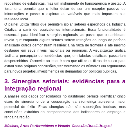
repositório de estatísticas, mas um instrumento de transparência e gestão. A
ferramenta permite que o leitor deixe de ser um receptor passivo de
informações e passe a explorar as variáveis que mais impactam sua
realidade local.
O painel utiliza filtros que permitem isolar setores específicos da Indústria
Criativa a partir de equivalentes internacionais. Essa funcionalidade é
essencial para identificar sinergias regionais, ao passo que o dashboard
revela que enquanto alguns setores sofrem retrações ao longo do período
analisado outros demonstram resiliência na faixa de fronteira e até mesmo
destaque em seus níveis nacionais ou regionais. A visualização gráfica
facilita a percepção de tendências que, em tabelas estáticas, passariam
despercebidas. O convite ao leitor é para que utilize os filtros de busca para
extrair suas próprias conclusões, transformando os números em argumentos
para novos projetos, investimentos ou demandas por políticas públicas.
3. Sinergias setoriais: evidências para a
integração regional
A análise dos dados consolidados no dashboard permite identificar cinco
eixos de sinergia onde a cooperação transfronteiriça apresenta maior
potencial de êxito. Estas sinergias não são suposições teóricas, mas
conclusões extraídas do comportamento dos indicadores de emprego e
renda na região.
Músicas, Artes Performáticas e Visuais
:
Conexão Brasil-Uruguai