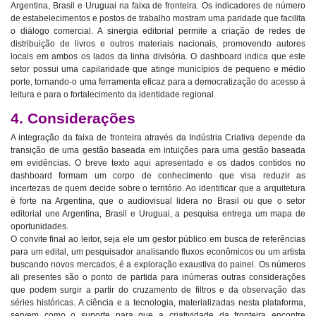
Argentina, Brasil e Uruguai na faixa de fronteira. Os indicadores de número
de estabelecimentos e postos de trabalho mostram uma paridade que facilita
o diálogo comercial. A sinergia editorial permite a criação de redes de
distribuição de livros e outros materiais nacionais, promovendo autores
locais em ambos os lados da linha divisória. O dashboard indica que este
setor possui uma capilaridade que atinge municípios de pequeno e médio
porte, tornando-o uma ferramenta eficaz para a democratização do acesso à
leitura e para o fortalecimento da identidade regional.
4. Considerações
A integração da faixa de fronteira através da Indústria Criativa depende da
transição de uma gestão baseada em intuições para uma gestão baseada
em evidências. O breve texto aqui apresentado e os dados contidos no
dashboard formam um corpo de conhecimento que visa reduzir as
incertezas de quem decide sobre o território. Ao identificar que a arquitetura
é forte na Argentina, que o audiovisual lidera no Brasil ou que o setor
editorial une Argentina, Brasil e Uruguai, a pesquisa entrega um mapa de
oportunidades.
O convite final ao leitor, seja ele um gestor público em busca de referências
para um edital, um pesquisador analisando fluxos econômicos ou um artista
buscando novos mercados, é a exploração exaustiva do painel. Os números
ali presentes são o ponto de partida para inúmeras outras considerações
que podem surgir a partir do cruzamento de filtros e da observação das
séries históricas. A ciência e a tecnologia, materializadas nesta plataforma,
servem como o suporte para que a criatividade da fronteira encontre