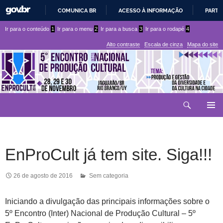
COMUNICA BR
ACESSO À INFORMAÇÃO
PARTI
IR
Ir
Ir
Ir para o conteúdo
1
Ir para o menu
2
Ir para a busca
3
Ir para o rodapé
4
PARA
para
para
O
Alto contraste
Escala de cinza
Mapa do site
CONTEÚDO
conteúdo
menu
superior
Ir
Pesquisar
para
MENU
rodapé
PRINCI
EnProCult já tem site. Siga!!!
26 de agosto de 2016
Sem categoria
Iniciando a divulgação das principais informações sobre o
5º Encontro (Inter) Nacional de Produção Cultural – 5º