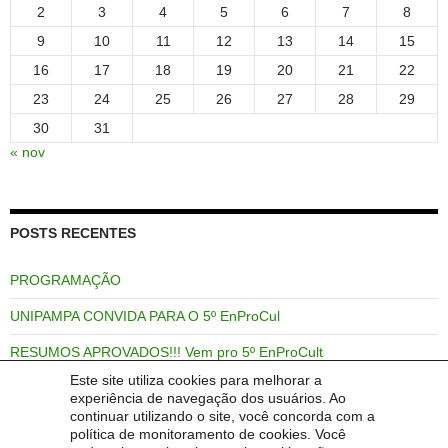
2
3
4
5
6
7
8
9
10
11
12
13
14
15
16
17
18
19
20
21
22
23
24
25
26
27
28
29
30
31
« nov
POSTS RECENTES
PROGRAMAÇÃO
UNIPAMPA CONVIDA PARA O 5º EnProCul
RESUMOS APROVADOS!!! Vem pro 5º EnProCult
Este site utiliza cookies para melhorar a
5º EnProCult recebe mais de 50 Resumos para apresentação de
experiência de navegação dos usuários. Ao
trabalhos
continuar utilizando o site, você concorda com a
política de monitoramento de cookies. Você
5º EnProCult: Inscreva RESUMOS de TRABALHOS até 30 de