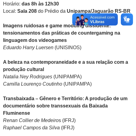
Horário:
das 8h às 12h30
Local:
Sala 208
do Prédio da
Unipampa/Jaguarão RS-BR
Imagens ruidosas e game modding dissidente:
tensionamentos das práticas de countergaming na
linguagem dos videogames
Eduardo Harry Luersen
(UNISINOS)
A beleza na contemporaneidade e a sua relação com a
produção cultural
Natalia Ney Rodrigues
(UNIPAMPA)
Camilla Lourenço Coutinho
(UNIPAMPA)
Transbaixada – Gênero e Território: A produção de um
documentário sobre transsexuais da Baixada
Fluminense
Renan Collier de Medeiro
s (IFRJ)
Raphael Campos da Silva
(IFRJ)