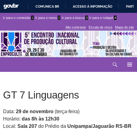
COMUNICA BR
ACESSO À INFORMAÇÃO
PARTI
IR
Ir
Ir
Ir para o conteúdo
1
Ir para o menu
2
Ir para a busca
3
Ir para o rodapé
4
PARA
para
para
O
Alto contraste
Escala de cinza
Mapa do site
CONTEÚDO
conteúdo
menu
superior
Ir
Pesquisar
para
MENU
rodapé
PRINCI
GT 7 Linguagens
Data:
29 de novembro
(terça-feira)
Horário:
das 8h às 12h30
Local:
Sala 207
do Prédio da
Unipampa/Jaguarão RS-BR