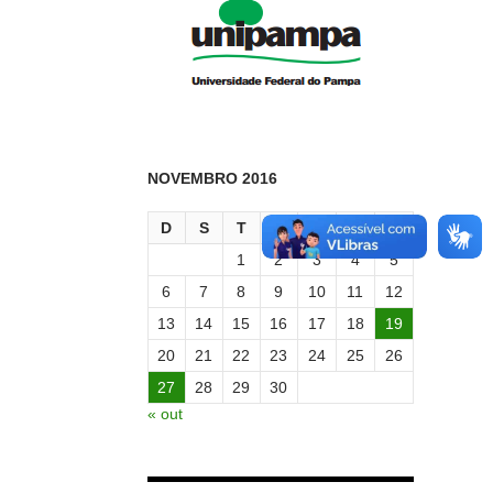
NOVEMBRO 2016
D
S
T
Q
Q
S
S
1
2
3
4
5
6
7
8
9
10
11
12
13
14
15
16
17
18
19
20
21
22
23
24
25
26
27
28
29
30
« out