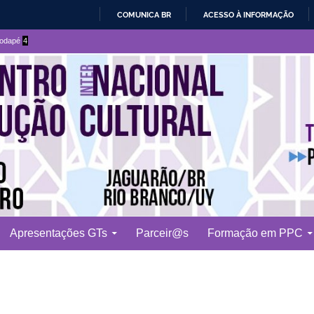
COMUNICA BR
ACESSO À INFORMAÇÃO
IR
 rodapé
4
PARA
O
CONTEÚDO
Apresentações GTs
Parceir@s
Formação em PPC