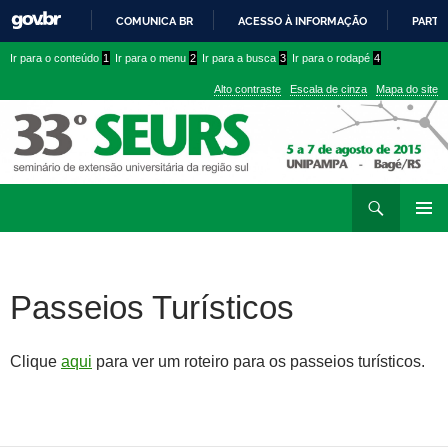
COMUNICA BR
ACESSO À INFORMAÇÃO
PARTI
IR
Ir
Ir
Ir para o conteúdo
1
Ir para o menu
2
Ir para a busca
3
Ir para o rodapé
4
PARA
para
para
O
Alto contraste
Escala de cinza
Mapa do site
CONTEÚDO
conteúdo
menu
superior
Ir
Pesquisar
para
MENU
rodapé
PRINCI
Passeios Turísticos
Clique
aqui
para ver um roteiro para os passeios turísticos.