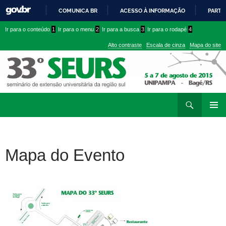
COMUNICA BR
ACESSO À INFORMAÇÃO
PARTI
IR
Ir
Ir
Ir para o conteúdo
1
Ir para o menu
2
Ir para a busca
3
Ir para o rodapé
4
PARA
para
para
O
Alto contraste
Escala de cinza
Mapa do site
CONTEÚDO
conteúdo
menu
superior
Ir
Pesquisar
para
MENU
rodapé
PRINCI
Mapa do Evento