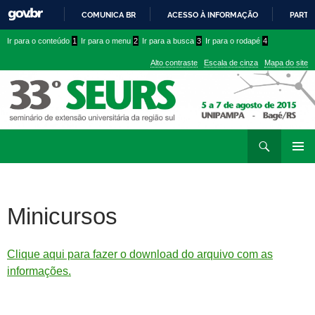
COMUNICA BR
ACESSO À INFORMAÇÃO
PARTI
IR
Ir
Ir
Ir para o conteúdo
1
Ir para o menu
2
Ir para a busca
3
Ir para o rodapé
4
PARA
para
para
O
Alto contraste
Escala de cinza
Mapa do site
CONTEÚDO
conteúdo
menu
superior
Ir
Pesquisar
para
MENU
rodapé
PRINCI
Minicursos
Clique aqui para fazer o download do arquivo com as
informações.