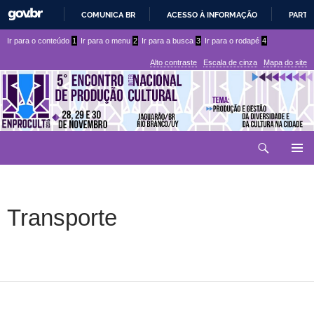
COMUNICA BR
ACESSO À INFORMAÇÃO
PARTI
IR
Ir
Ir
Ir para o conteúdo
1
Ir para o menu
2
Ir para a busca
3
Ir para o rodapé
4
PARA
para
para
O
Alto contraste
Escala de cinza
Mapa do site
CONTEÚDO
conteúdo
menu
superior
Ir
Pesquisar
para
MENU
rodapé
PRINCI
Transporte