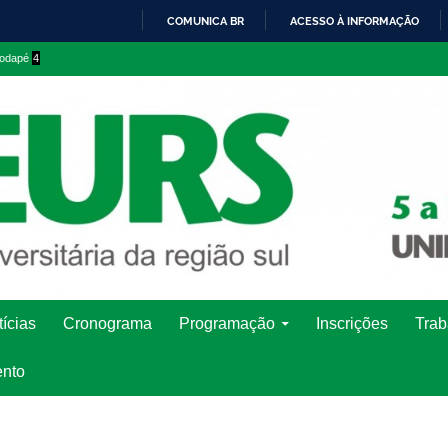
COMUNICA BR
ACESSO À INFORMAÇÃO
IR
 rodapé
4
PARA
O
CONTEÚDO
ícias
Cronograma
Programação
Inscrições
Trab
ento