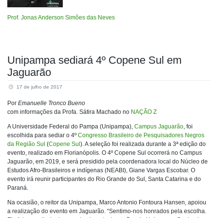
Prof. Jonas Anderson Simões das Neves
Unipampa sediará 4º Copene Sul em
Jaguarão
17 de julho de 2017
Por
Emanuelle Tronco Bueno
com informações da Profa. Sátira Machado no
NAÇÃO Z
A Universidade Federal do Pampa (Unipampa),
Campus Jaguarão
, foi
escolhida para sediar o 4º
Congresso Brasileiro de Pesquisadores Negros
da Região Sul
(
Copene Sul
). A seleção foi realizada durante a 3ª edição do
evento, realizado em Florianópolis. O 4º Copene Sul ocorrerá no Campus
Jaguarão, em 2019, e será presidido pela coordenadora local do Núcleo de
Estudos Afro-Brasileiros e indígenas (NEABI), Giane Vargas Escobar. O
evento irá reunir participantes do Rio Grande do Sul, Santa Catarina e do
Paraná.
Na ocasião, o reitor da Unipampa, Marco Antonio Fontoura Hansen, apoiou
a realização do evento em Jaguarão. “Sentimo-nos honrados pela escolha.