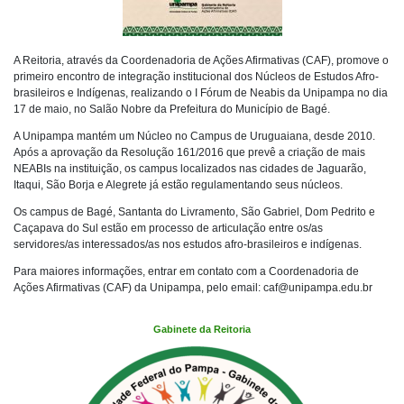
A Reitoria, através da Coordenadoria de Ações Afirmativas (CAF), promove o
primeiro encontro de integração institucional dos Núcleos de Estudos Afro-
brasileiros e Indígenas, realizando o I Fórum de Neabis da Unipampa no dia
17 de maio, no Salão Nobre da Prefeitura do Município de Bagé.
A Unipampa mantém um Núcleo no Campus de Uruguaiana, desde 2010.
Após a aprovação da Resolução 161/2016 que prevê a criação de mais
NEABIs na instituição, os campus localizados nas cidades de Jaguarão,
Itaqui, São Borja e Alegrete já estão regulamentando seus núcleos.
Os campus de Bagé, Santanta do Livramento, São Gabriel, Dom Pedrito e
Caçapava do Sul estão em processo de articulação entre os/as
servidores/as interessados/as nos estudos afro-brasileiros e indígenas.
Para maiores informações, entrar em contato com a Coordenadoria de
Ações Afirmativas (CAF) da Unipampa, pelo email: caf@unipampa.edu.br
Gabinete da Reitoria