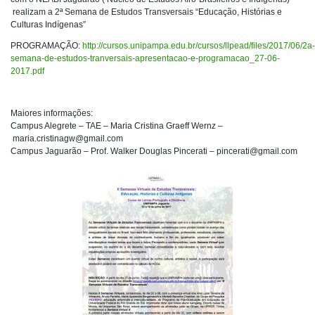
realizam a 2ª Semana de Estudos Transversais “Educação, Histórias e
Culturas Indígenas”
PROGRAMAÇÃO:
http://cursos.unipampa.edu.br/cursos/llpead/files/2017/06/2a-
semana-de-estudos-tranversais-apresentacao-e-programacao_27-06-
2017.pdf
Maiores informações:
Campus Alegrete – TAE – Maria Cristina Graeff Wernz –
maria.cristinagw@gmail.com
Campus Jaguarão – Prof. Walker Douglas Pincerati –
pincerati@gmail.com