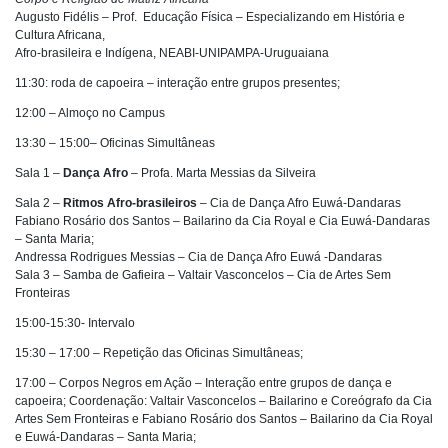
Augusto Fidélis – Prof. Educação Física – Especializando em História e
Cultura Africana,
Afro-brasileira e Indígena, NEABI-UNIPAMPA-Uruguaiana
11:30: roda de capoeira – interação entre grupos presentes;
12:00 – Almoço no Campus
13:30 – 15:00– Oficinas Simultâneas
Sala 1 –
Dança Afro
– Profa. Marta Messias da Silveira
Sala 2 –
Ritmos Afro-brasileiros
– Cia de Dança Afro Euwá-Dandaras
Fabiano Rosário dos Santos – Bailarino da Cia Royal e Cia Euwá-Dandaras
– Santa Maria;
Andressa Rodrigues Messias – Cia de Dança Afro Euwá -Dandaras
Sala 3 – Samba de Gafieira – Valtair Vasconcelos – Cia de Artes Sem
Fronteiras
15:00-15:30- Intervalo
15:30 – 17:00 – Repetição das Oficinas Simultâneas;
17:00 – Corpos Negros em Ação – Interação entre grupos de dança e
capoeira; Coordenação: Valtair Vasconcelos – Bailarino e Coreógrafo da Cia
Artes Sem Fronteiras e Fabiano Rosário dos Santos – Bailarino da Cia Royal
e Euwá-Dandaras – Santa Maria;