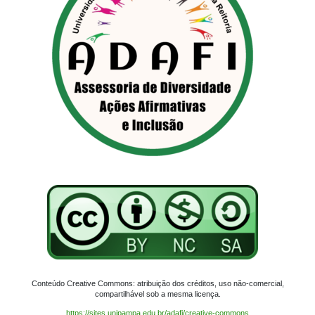
Conteúdo Creative Commons: atribuição dos créditos, uso não-comercial,
compartilhável sob a mesma licença.
https://sites.unipampa.edu.br/adafi/creative-commons