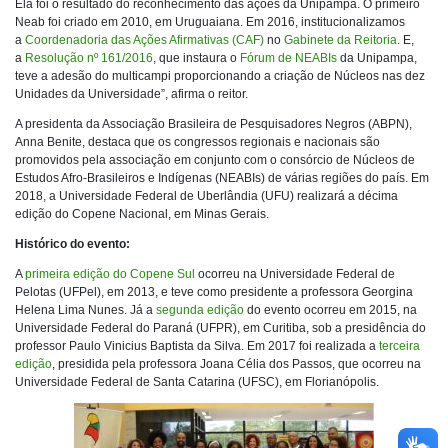
Ela foi o resultado do reconhecimento das ações da Unipampa. O primeiro
Neab foi criado em 2010, em Uruguaiana. Em 2016, institucionalizamos
a
Coordenadoria das Ações Afirmativas (CAF)
no
Gabinete da Reitoria
. E,
a
Resolução nº 161/2016
, que instaura o
Fórum de NEABIs
da Unipampa,
teve a adesão do multicampi proporcionando a criação de Núcleos nas dez
Unidades da Universidade”, afirma o reitor.
A presidenta da Associação Brasileira de Pesquisadores Negros (ABPN),
Anna Benite, destaca que os congressos regionais e nacionais são
promovidos pela associação em conjunto com o consórcio de Núcleos de
Estudos Afro-Brasileiros e Indígenas (NEABIs) de várias regiões do país. Em
2018, a Universidade Federal de Uberlândia (UFU) realizará a décima
edição do Copene Nacional, em Minas Gerais.
Histórico do evento:
A
primeira edição do Copene Sul
ocorreu na Universidade Federal de
Pelotas (UFPel), em 2013, e teve como presidente a professora Georgina
Helena Lima Nunes. Já a
segunda edição
do evento ocorreu em 2015, na
Universidade Federal do Paraná (UFPR), em Curitiba, sob a presidência do
professor Paulo Vinicius Baptista da Silva. Em 2017 foi realizada a
terceira
edição
, presidida pela professora Joana Célia dos Passos, que ocorreu na
Universidade Federal de Santa Catarina (UFSC), em Florianópolis.