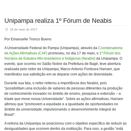
Unipampa realiza 1º Fórum de Neabis
18 de maio de 2017
Por Emanuelle Tronco Bueno
A Universidade Federal do Pampa (Unipampa), através da
Coordenadoria
de Ações Afirmativas (CAF)
promoveu, no dia 17 de maio, o
1º Fórum dos
Núcleos de Estudos Afro-brasileiros e Indígenas (Neabis)
da Unipampa. O
evento, que ocorreu no Salão Nobre da Prefeitura de Bagé, teve abertura
realizada pelo reitor da Unipampa, Marco Antonio Fontoura Hansen, que
manifestou sua satisfação em se deparar com ações de diversidade.
Durante sua fala, o reitor reiterou a importância dos Neabis, pois
“possibilitam uma inclusão de saberes de pessoas diferentes na produção
de conhecimento inovador no âmbito de ensino, pesquisa e extensão – a
tríade que move nossa Universidade”. Sobre as ações afirmativas, Hansen
afirmou que “promovem a equidade e a igualdade de oportunidades no
âmbito da universidade, impulsionando o desenvolvimento integral do
Brasil”.
A reitoria da Unipampa se posicionou com o objetivo específico de reduzir as
desigualdades que ocorrem dentro da instituição. Para isso, a gestão “está