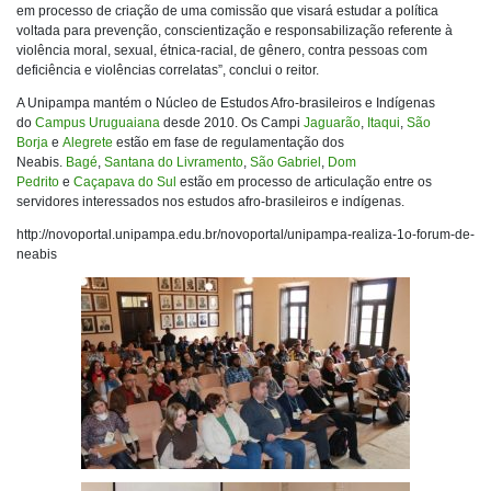
em processo de criação de uma comissão que visará estudar a política
voltada para prevenção, conscientização e responsabilização referente à
violência moral, sexual, étnica-racial, de gênero, contra pessoas com
deficiência e violências correlatas”, conclui o reitor.
A Unipampa mantém o Núcleo de Estudos Afro-brasileiros e Indígenas
do
Campus Uruguaiana
desde 2010. Os Campi
Jaguarão
,
Itaqui
,
São
Borja
e
Alegrete
estão em fase de regulamentação dos
Neabis.
Bagé
,
Santana do Livramento
,
São Gabriel
,
Dom
Pedrito
e
Caçapava do Sul
estão em processo de articulação entre os
servidores interessados nos estudos afro-brasileiros e indígenas.
http://novoportal.unipampa.edu.br/novoportal/unipampa-realiza-1o-forum-de-
neabis