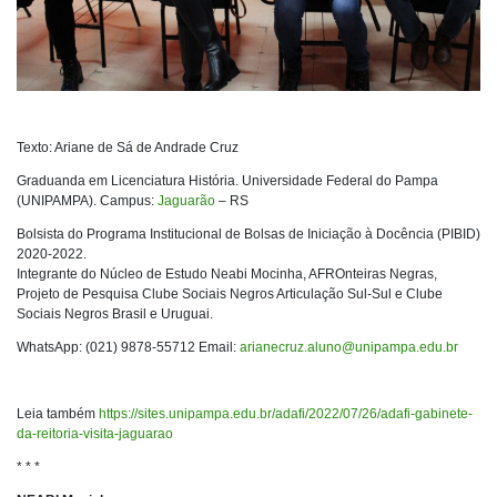
Texto: Ariane de Sá de Andrade Cruz
Graduanda em Licenciatura História. Universidade Federal do Pampa
(UNIPAMPA). Campus:
Jaguarão
– RS
Bolsista do Programa Institucional de Bolsas de Iniciação à Docência (PIBID)
2020-2022.
Integrante do Núcleo de Estudo Neabi Mocinha, AFROnteiras Negras,
Projeto de Pesquisa Clube Sociais Negros Articulação Sul-Sul e Clube
Sociais Negros Brasil e Uruguai.
WhatsApp: (021) 9878-55712 Email:
arianecruz.aluno@unipampa.edu.br
Leia também
https://sites.unipampa.edu.br/adafi/2022/07/26/adafi-gabinete-
da-reitoria-visita-jaguarao
* * *