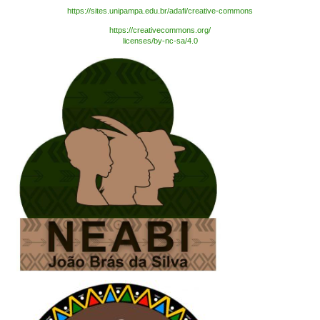
https://sites.unipampa.edu.br/adafi/creative-commons
https://creativecommons.org/
licenses/by-nc-sa/4.0