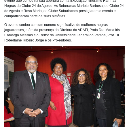
evento que contou na sua abertura com a Exposição Itinerante Rainhas
Negras do Clube 24 de Agosto. As Soberanas Marlete Barbosa, do Clube 24
de Agosto e Rosa Maria, do Clube Suburbanos prestigiaram o evento e
compartilharam parte de suas histórias.
O evento contou com um número significativo de mulheres negras
jaguarenses, além da presença da Diretora da ADAFI, Profa Dra Marta Iris
Camargo Messias e o Reitor da Universidade Federal do Pampa, Prof. Dr.
Roberlaine Ribeiro Jorge e os Pró-reitores.