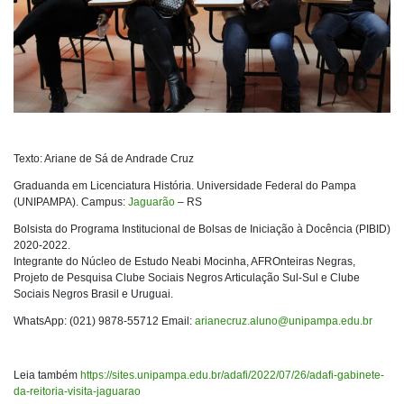
Texto: Ariane de Sá de Andrade Cruz
Graduanda em Licenciatura História. Universidade Federal do Pampa
(UNIPAMPA). Campus:
Jaguarão
– RS
Bolsista do Programa Institucional de Bolsas de Iniciação à Docência (PIBID)
2020-2022.
Integrante do Núcleo de Estudo Neabi Mocinha, AFROnteiras Negras,
Projeto de Pesquisa Clube Sociais Negros Articulação Sul-Sul e Clube
Sociais Negros Brasil e Uruguai.
WhatsApp: (021) 9878-55712 Email:
arianecruz.aluno@unipampa.edu.br
Leia também
https://sites.unipampa.edu.br/adafi/2022/07/26/adafi-gabinete-
da-reitoria-visita-jaguarao