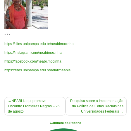
* * *
https://sites.unipampa.edu.br/neabimocinha
https://instagram.com/neabimocinha
https://facebook.com/neabi.mocinha
https://sites.unipampa.edu.br/adafi/neabis
Navegação
NEABI Itaqui promove I
Pesquisa sobre a Implementação
Encontro Fronteiras Negras – 26
da Política de Cotas Raciais nas
de
de agosto
Universidades Federais
Post
Gabinete da Reitoria