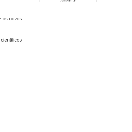
Ambiente
e os novos
ientíficos