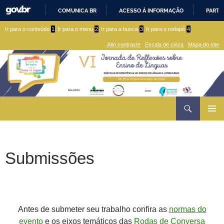
COMUNICA BR
ACESSO À INFORMAÇÃO
PARTI
IR
Ir
Ir
Ir para o conteúdo
1
Ir para o menu
2
Ir para a busca
3
Ir para o rodapé
4
PARA
para
para
O
Alto contraste
Escala de cinza
Mapa do site
CONTEÚDO
conteúdo
menu
superior
Ir
Pesquisar
para
MENU
rodapé
PRINCI
Submissões
Antes de submeter seu trabalho confira as
normas do
evento
e os eixos temáticos das
Rodas de Conversa