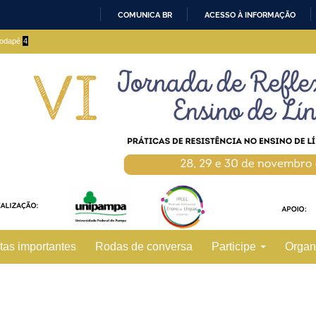
COMUNICA BR
ACESSO À INFORMAÇÃO
IR
 rodapé
4
PARA
O
CONTEÚDO
tas importantes
Rodas de conversa
Participe
Organ