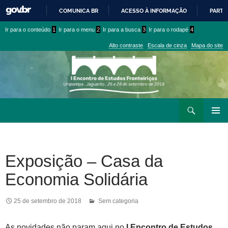
COMUNICA BR
ACESSO À INFORMAÇÃO
PARTI
IR
Ir
Ir
Ir para o conteúdo
1
Ir para o menu
2
Ir para a busca
3
Ir para o rodapé
4
PARA
para
para
O
Alto contraste
Escala de cinza
Mapa do site
CONTEÚDO
conteúdo
menu
superior
Ir
Pesquisar
para
MENU
rodapé
PRINCI
Exposição – Casa da
Economia Solidária
25 de setembro de 2018
Sem categoria
As novidades não param aqui no
I Encontro de Estudos