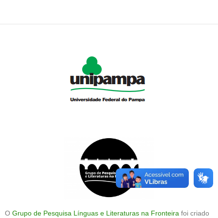
O
Grupo de Pesquisa Línguas e Literaturas na Fronteira
foi criado