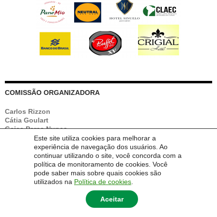
COMISSÃO ORGANIZADORA
Carlos Rizzon
Cátia Goulart
Geice Peres Nunes
Giane Rodrigues dos Santos
Este site utiliza cookies para melhorar a
Ida Marins
experiência de navegação dos usuários. Ao
Leonor Simioni
continuar utilizando o site, você concorda com a
Luís Fernando Marozo
política de monitoramento de cookies. Você
Míriam Carniato
pode saber mais sobre quais cookies são
Vitor Schneider
utilizados na
Política de cookies
.
Aceitar