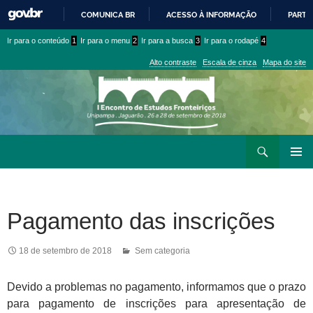
COMUNICA BR
ACESSO À INFORMAÇÃO
PARTI
IR
Ir
Ir
Ir para o conteúdo
1
Ir para o menu
2
Ir para a busca
3
Ir para o rodapé
4
PARA
para
para
O
Alto contraste
Escala de cinza
Mapa do site
CONTEÚDO
conteúdo
menu
superior
Ir
Pesquisar
para
MENU
rodapé
PRINCI
Pagamento das inscrições
18 de setembro de 2018
Sem categoria
Devido a problemas no pagamento, informamos que o prazo
para pagamento de inscrições para apresentação de