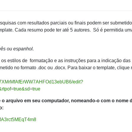
squisas com resultados parciais ou finais podem ser submetid
mplate. Cada resumo pode ter até 5 autores. Só é permitida um
uês ou espanhol.
os estilos de formatação e as instruções para a indicação das
etido no formato .doc ou .docx. Para baixar o template, clique 
Loc07XMrMfAfErWW7AHFOd13ebUB6/edit?
tpof=true&sd=true
ve o arquivo em seu computador, nomeando-o com o nome 
o:
HBMA3rct5MEqT4m8