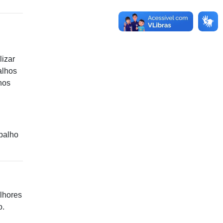
izar
alhos
nos
abalho
lhores
o.