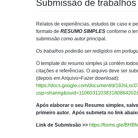
Submissão de trabalhos
Relatos de experiências, estudos de caso e pe
formato de
RESUMO SIMPLES
conforme o te
submissão como autor principal.
Os trabalhos poderão ser redigidos em portug
O template do resumo simples já contém todos 
citações e referências. O arquivo deve ser subm
(depois em Arquivo>Fazer download):
https://docs.google.com/document/d/18Js
usp=sharing&ouid=110603110383180864202&r
Após elaborar o seu Resumo simples, sal
primeiro autor. Após submeta no link abaix
Link de Submissão >>
https://forms.gle/B