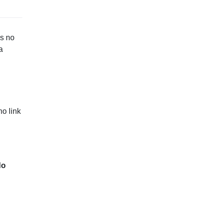
os no
a
no link
do