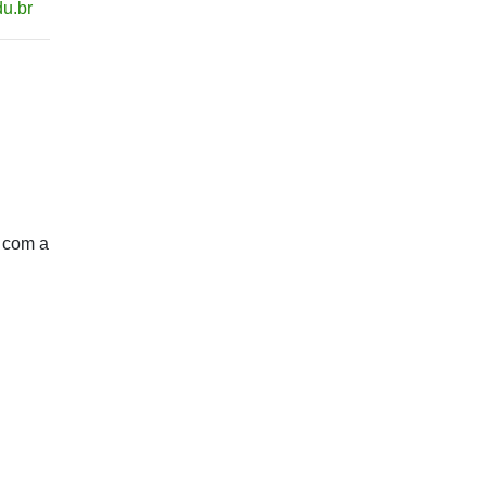
u.br
u com a