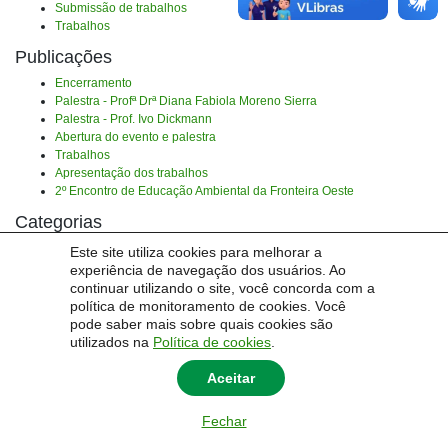
Submissão de trabalhos
Trabalhos
Publicações
Encerramento
Palestra - Profª Drª Diana Fabiola Moreno Sierra
Palestra - Prof. Ivo Dickmann
Abertura do evento e palestra
Trabalhos
Apresentação dos trabalhos
2º Encontro de Educação Ambiental da Fronteira Oeste
Categorias
Sem categoria
Este site utiliza cookies para melhorar a
experiência de navegação dos usuários. Ao
Tags
continuar utilizando o site, você concorda com a
Não há tags.
política de monitoramento de cookies. Você
pode saber mais sobre quais cookies são
utilizados na
Política de cookies
.
Aceitar
© 2026
Encontro de Educação Ambiental da Fronteria Oeste
|
Universidade Federal do
Pampa - Unipampa
Fechar