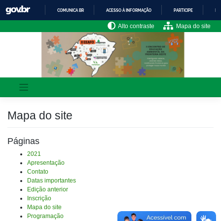
Skip
COMUNICA BR
ACESSO À INFORMAÇÃO
PARTICIPE
LE
to
content
IR
Alto contraste
Mapa do site
PARA
O
CONTEÚDO
Mapa do site
Páginas
2021
Apresentação
Contato
Datas importantes
Edição anterior
Inscrição
Mapa do site
Programação