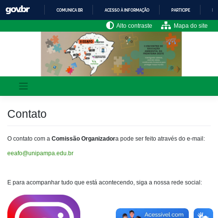
Skip
COMUNICA BR
ACESSO À INFORMAÇÃO
PARTICIPE
LE
to
content
IR
Alto contraste
Mapa do site
PARA
O
CONTEÚDO
Contato
O contato com a
Comissão Organizador
a pode ser feito através do e-mail:
eeafo@unipampa.edu.br
E para acompanhar tudo que está acontecendo, siga a nossa rede social: