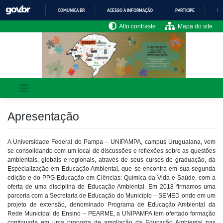
Skip
COMUNICA BR
ACESSO À INFORMAÇÃO
PARTICIPE
LE
to
content
IR
Alto contraste
Mapa do site
PARA
O
CONTEÚDO
Apresentação
A Universidade Federal do Pampa – UNIPAMPA, campus Uruguaiana, vem
se consolidando com um local de discussões e reflexões sobre as questões
ambientais, globais e regionais, através de seus cursos de graduação, da
Especialização em Educação Ambiental, que se encontra em sua segunda
edição e do PPG
Educação em Ciências: Química da Vida e Saúde
, com a
oferta de uma disciplina de Educação Ambiental. Em 2018 firmamos uma
parceria com a Secretaria de Educação do Município – SEMED onde em um
projeto de extensão, denominado Programa de Educação Ambiental da
Rede Municipal de Ensino – PEARME, a UNIPAMPA tem ofertado formação
continuada em uma proposta de ampliação da Educação Ambiental nas