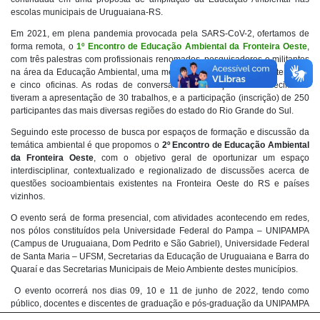
escolas municipais de Uruguaiana-RS.
Em 2021, em plena pandemia provocada pela SARS-CoV-2, ofertamos de
forma remota, o
1º Encontro de Educação Ambiental da Fronteira Oeste
,
com
três palestras com profissionais renomados, pesquisadores e militantes
na área da Educação Ambiental, uma mesa de discussões sobre a temática
e cinco oficinas. As rodas de conversa e socialização do conhecimento
tiveram a apresentação de 30 trabalhos, e a participação (inscrição) de 250
participantes das mais diversas regiões do estado do Rio Grande do Sul.
Seguindo este processo de busca por espaços de formação e discussão da
temática ambiental é que propomos o
2º Encontro de Educação Ambiental
da Fronteira Oeste
, com o objetivo geral de oportunizar um espaço
interdisciplinar, contextualizado e regionalizado de discussões acerca de
questões socioambientais existentes na Fronteira Oeste do RS e países
vizinhos.
O evento será de
forma presencial, com atividades acontecendo em redes,
nos pólos constituídos
pela Universidade Federal do Pampa – UNIPAMPA
(Campus de Uruguaiana, Dom Pedrito e São Gabriel), Universidade Federal
de Santa Maria – UFSM, Secretarias da Educação de Uruguaiana e Barra do
Quaraí e das Secretarias Municipais de Meio Ambiente destes municípios.
O evento ocorrerá nos dias 09, 10 e 11 de junho de 2022, tendo como
público, docentes e discentes de graduação e pós-graduação da UNIPAMPA
e da UFSM, bem como os professores da educação básica da rede