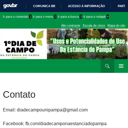
COMUNICA BR
ACESSO À INFORMAÇÃO
PARTI
IR
Ir
Ir
Ir para o conteúdo
1
Ir para o menu
2
Ir para a busca
3
Ir para o rodapé
4
PARA
para
para
O
Alto contraste
Escala de cinza
Mapa do site
CONTEÚDO
conteúdo
menu
superior
Ir
Pesquisar
para
MENU
rodapé
PRINCI
Contato
Email: diadecampounipampa@gmail.com
Facebook: fb.com/diadecamponaestanciadopampa