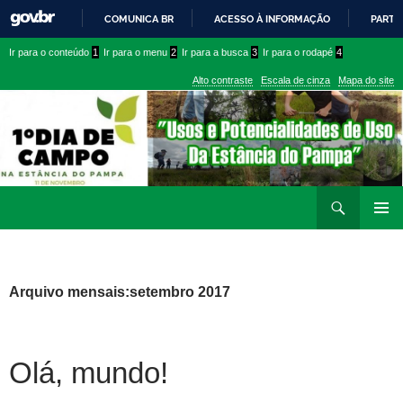
COMUNICA BR
ACESSO À INFORMAÇÃO
PARTI
IR
Ir
Ir
Ir para o conteúdo
1
Ir para o menu
2
Ir para a busca
3
Ir para o rodapé
4
PARA
para
para
O
Alto contraste
Escala de cinza
Mapa do site
CONTEÚDO
conteúdo
menu
superior
Ir
Pesquisar
para
MENU
rodapé
PRINCI
Arquivo mensais:setembro 2017
Olá, mundo!