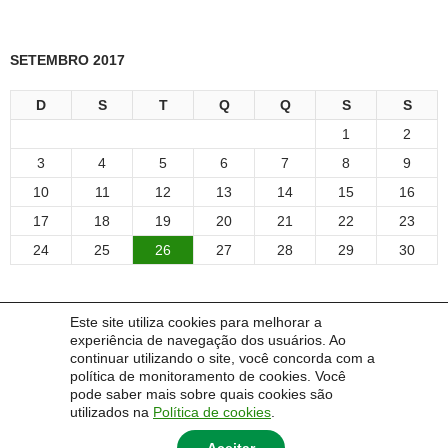
SETEMBRO 2017
D
S
T
Q
Q
S
S
1
2
3
4
5
6
7
8
9
10
11
12
13
14
15
16
17
18
19
20
21
22
23
24
25
26
27
28
29
30
Este site utiliza cookies para melhorar a
experiência de navegação dos usuários. Ao
COMENTÁRIOS
continuar utilizando o site, você concorda com a
política de monitoramento de cookies. Você
pode saber mais sobre quais cookies são
Um comentarista do WordPress
em
Olá, mundo!
utilizados na
Política de cookies
.