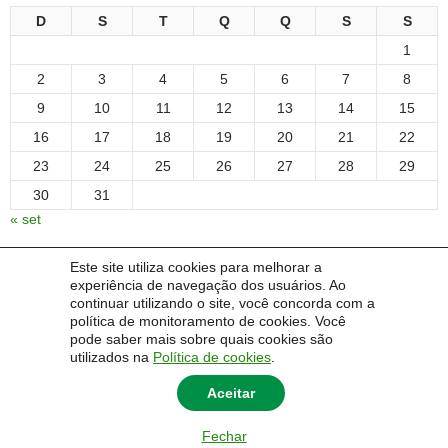
D
S
T
Q
Q
S
S
1
2
3
4
5
6
7
8
9
10
11
12
13
14
15
16
17
18
19
20
21
22
23
24
25
26
27
28
29
30
31
« set
Este site utiliza cookies para melhorar a
experiência de navegação dos usuários. Ao
COMENTÁRIOS
continuar utilizando o site, você concorda com a
política de monitoramento de cookies. Você
pode saber mais sobre quais cookies são
Um comentarista do WordPress
em
Olá, mundo!
utilizados na
Política de cookies
.
Aceitar
Fechar
© 2026 Universidade Federal do Pampa - UNIPAMPA