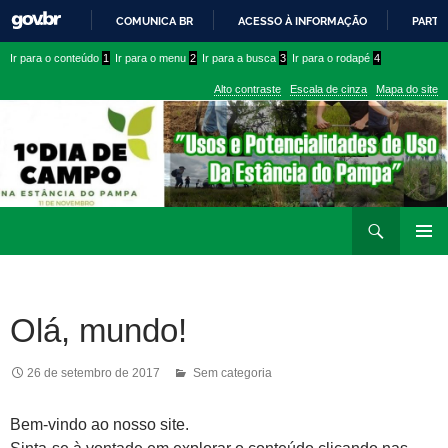
COMUNICA BR
ACESSO À INFORMAÇÃO
PARTI
IR
Ir
Ir
Ir para o conteúdo
1
Ir para o menu
2
Ir para a busca
3
Ir para o rodapé
4
PARA
para
para
O
Alto contraste
Escala de cinza
Mapa do site
CONTEÚDO
conteúdo
menu
superior
Ir
Pesquisar
para
MENU
rodapé
PRINCI
Olá, mundo!
26 de setembro de 2017
Sem categoria
Bem-vindo ao nosso site.