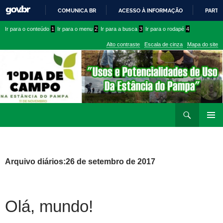
COMUNICA BR
ACESSO À INFORMAÇÃO
PARTI
IR
Ir
Ir
Ir para o conteúdo
1
Ir para o menu
2
Ir para a busca
3
Ir para o rodapé
4
PARA
para
para
O
Alto contraste
Escala de cinza
Mapa do site
CONTEÚDO
conteúdo
menu
superior
Ir
Pesquisar
para
MENU
rodapé
PRINCI
Arquivo diários:26 de setembro de 2017
Olá, mundo!