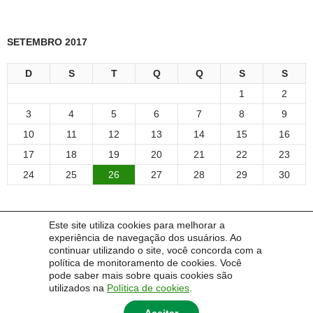
SETEMBRO 2017
D
S
T
Q
Q
S
S
1
2
3
4
5
6
7
8
9
10
11
12
13
14
15
16
17
18
19
20
21
22
23
24
25
26
27
28
29
30
Este site utiliza cookies para melhorar a
experiência de navegação dos usuários. Ao
COMENTÁRIOS
continuar utilizando o site, você concorda com a
política de monitoramento de cookies. Você
pode saber mais sobre quais cookies são
Um comentarista do WordPress
em
Olá, mundo!
utilizados na
Política de cookies
.