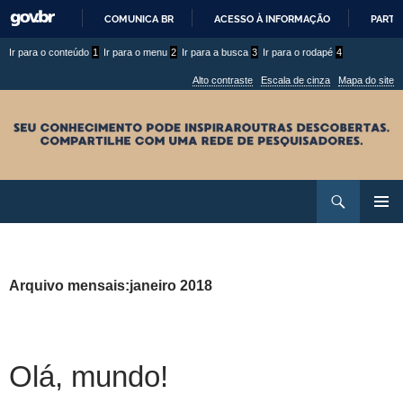
COMUNICA BR
ACESSO À INFORMAÇÃO
PARTI
IR
Ir
Ir
Ir para o conteúdo
1
Ir para o menu
2
Ir para a busca
3
Ir para o rodapé
4
PARA
para
para
O
Alto contraste
Escala de cinza
Mapa do site
CONTEÚDO
conteúdo
menu
superior
Ir
Pesquisar
para
MENU
rodapé
PRINCI
Arquivo mensais:janeiro 2018
Olá, mundo!