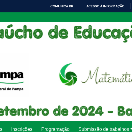
COMUNICA BR
ACESSO À INFORMAÇÃO
IR
PARA
O
CONTEÚDO
es
Inscrições
Programação
Submissão de trabalhos