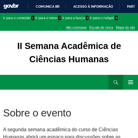
COMUNICA BR
ACESSO À INFORMAÇÃO
PARTI
IR
Ir
Ir
Ir para o conteúdo
1
Ir para o menu
2
Ir para a busca
3
Ir para o rodapé
4
PARA
para
para
O
Alto contraste
Escala de cinza
Mapa do site
CONTEÚDO
conteúdo
menu
superior
II Semana Acadêmica de
Ciências Humanas
Ir
Pesquisar
para
MENU
rodapé
PRINCI
Sobre o evento
A segunda semana acadêmica do curso de Ciências
Humanas abrirá um espaço para discussões sobre as