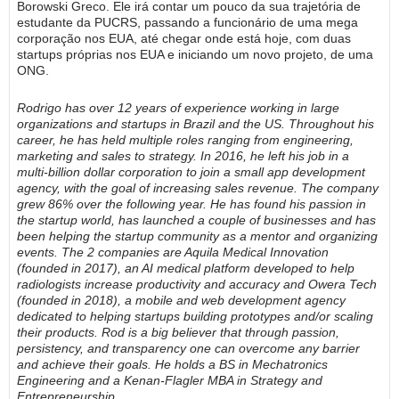
Borowski Greco. Ele irá contar um pouco da sua trajetória de
estudante da PUCRS, passando a funcionário de uma mega
corporação nos EUA, até chegar onde está hoje, com duas
startups próprias nos EUA e iniciando um novo projeto, de uma
ONG.
Rodrigo has over 12 years of experience working in large
organizations and startups in Brazil and the US. Throughout his
career, he has held multiple roles ranging from engineering,
marketing and sales to strategy. In 2016, he left his job in a
multi-billion dollar corporation to join a small app development
agency, with the goal of increasing sales revenue. The company
grew 86% over the following year. He has found his passion in
the startup world, has launched a couple of businesses and has
been helping the startup community as a mentor and organizing
events. The 2 companies are Aquila Medical Innovation
(founded in 2017), an AI medical platform developed to help
radiologists increase productivity and accuracy and Owera Tech
(founded in 2018), a mobile and web development agency
dedicated to helping startups building prototypes and/or scaling
their products. Rod is a big believer that through passion,
persistency, and transparency one can overcome any barrier
and achieve their goals. He holds a BS in Mechatronics
Engineering and a Kenan-Flagler MBA in Strategy and
Entrepreneurship.