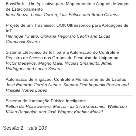
EasyPark – Um Aplicativo para Mapeamento e Aluguel de Vagas
de Estacionamento
Iderli Souza, Lucas Correa, Luiz Fritsch and Bruno Oliveira
Projeto de um Trasmissor OOK Ultrassônico para Aplicações de
IoT
Henrique Finatto, Giovana Pegoraro Ceolin and Lucas
Compassi Severo
Sistema Eletrônico de IoT para a Automação do Controle e
Registro de Acesso nos Grupos de Pesquisa da Unipampa
Victor Medeiros, Magno Maia, Nicolas Smaniotto, Adriel
Rodrigues and Lucas Severo
Automático de Irrigação, Controle e Monitoramento de Estufas
José Eduardo Corrêa Nunes, Samara Dembogurski Pereira and
Priscilla Nuñes Lopes
Sistema de Iluminação Pública Inteligente
Kélton Da Rosa Severo, Marconi da Silva Giacomini, Wellerson
Killian Reginaldo and José Wagner Kaehler Maciel
Sessão 2
sala 103