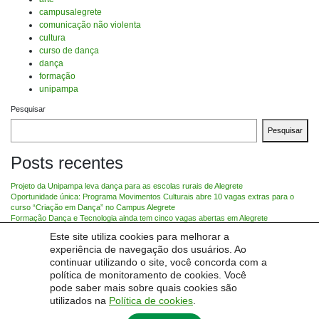
campusalegrete
comunicação não violenta
cultura
curso de dança
dança
formação
unipampa
Pesquisar
Pesquisar
Posts recentes
Projeto da Unipampa leva dança para as escolas rurais de Alegrete
Oportunidade única: Programa Movimentos Culturais abre 10 vagas extras para o
curso “Criação em Dança” no Campus Alegrete
Formação Dança e Tecnologia ainda tem cinco vagas abertas em Alegrete
Sala cheia para a formação em Comunicação Não Verbal
Este site utiliza cookies para melhorar a
Conheça as formações em dança ofertadas pela Unipampa Alegrete
experiência de navegação dos usuários. Ao
Categorias
continuar utilizando o site, você concorda com a
política de monitoramento de cookies. Você
pode saber mais sobre quais cookies são
Curso de Dança
utilizados na
Política de cookies
.
Notícias