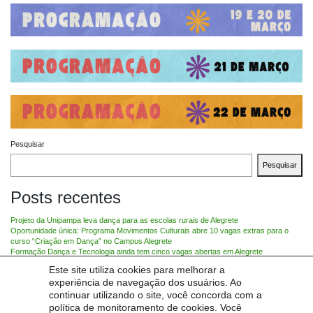
Pesquisar
Pesquisar
Posts recentes
Projeto da Unipampa leva dança para as escolas rurais de Alegrete
Oportunidade única: Programa Movimentos Culturais abre 10 vagas extras para o
curso “Criação em Dança” no Campus Alegrete
Formação Dança e Tecnologia ainda tem cinco vagas abertas em Alegrete
Sala cheia para a formação em Comunicação Não Verbal
Este site utiliza cookies para melhorar a
Conheça as formações em dança ofertadas pela Unipampa Alegrete
experiência de navegação dos usuários. Ao
Categorias
continuar utilizando o site, você concorda com a
política de monitoramento de cookies. Você