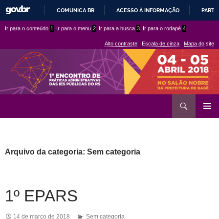
COMUNICA BR
ACESSO À INFORMAÇÃO
PARTI
IR
Ir
Ir
Ir para o conteúdo
1
Ir para o menu
2
Ir para a busca
3
Ir para o rodapé
4
PARA
para
para
O
Alto contraste
Escala de cinza
Mapa do site
CONTEÚDO
conteúdo
menu
superior
Ir
Pesquisar
para
MENU
rodapé
PRINCI
Arquivo da categoria: Sem categoria
1º EPARS
14 de março de 2018
Sem categoria