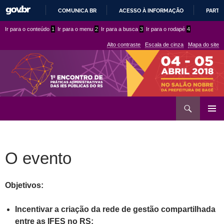
COMUNICA BR
ACESSO À INFORMAÇÃO
PARTI
IR
Ir
Ir
Ir para o conteúdo
1
Ir para o menu
2
Ir para a busca
3
Ir para o rodapé
4
PARA
para
para
O
Alto contraste
Escala de cinza
Mapa do site
CONTEÚDO
conteúdo
menu
superior
Ir
Pesquisar
para
MENU
rodapé
PRINCI
O evento
Objetivos:
Incentivar a criação da rede de gestão compartilhada
entre as IFES no RS;