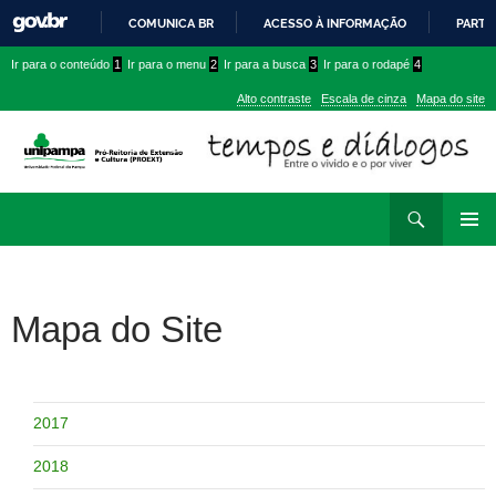
COMUNICA BR
ACESSO À INFORMAÇÃO
PARTI
IR
Ir
Ir
Ir para o conteúdo
1
Ir para o menu
2
Ir para a busca
3
Ir para o rodapé
4
PARA
para
para
O
Alto contraste
Escala de cinza
Mapa do site
CONTEÚDO
conteúdo
menu
superior
Ir
Pesquisar
para
MENU
rodapé
PRINCI
Mapa do Site
2017
2018