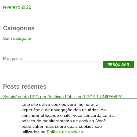
fevereiro 2022
Categorias
Sem categoria
Pesquisar
PESQUISAR
Posts recentes
Seminário do PPG em Políticas Públicas (PPGPP-UNIPAMPA)
Este site utiliza cookies para melhorar a
experiência de navegação dos usuários. Ao
continuar utilizando o site, você concorda com a
Comentários
política de monitoramento de cookies. Você
pode saber mais sobre quais cookies são
Um comentarista do WordPress
em
Seminário do PPG em Políticas
Públicas (PPGPP-UNIPAMPA)
utilizados na
Política de cookies
.