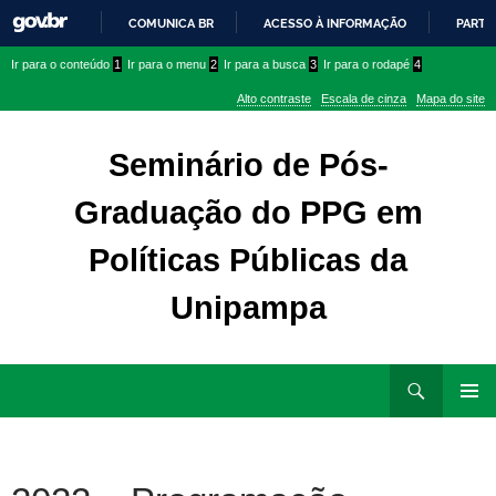
COMUNICA BR
ACESSO À INFORMAÇÃO
PARTI
IR
Ir
Ir
Ir para o conteúdo
1
Ir para o menu
2
Ir para a busca
3
Ir para o rodapé
4
PARA
para
para
O
Alto contraste
Escala de cinza
Mapa do site
CONTEÚDO
conteúdo
menu
superior
Seminário de Pós-
Graduação do PPG em
Políticas Públicas da
Unipampa
Ir
Pesquisar
para
MENU
rodapé
PRINCI