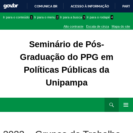
COMUNICA BR
ACESSO À INFORMAÇÃO
PARTI
IR
Ir
Ir
Ir para o conteúdo
1
Ir para o menu
2
Ir para a busca
3
Ir para o rodapé
4
PARA
para
para
O
Alto contraste
Escala de cinza
Mapa do site
CONTEÚDO
conteúdo
menu
superior
Seminário de Pós-
Graduação do PPG em
Políticas Públicas da
Unipampa
Ir
Pesquisar
para
MENU
rodapé
PRINCI