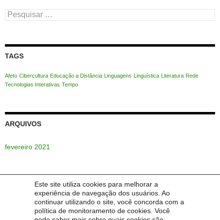
Pesquisar
por:
TAGS
Afeto
Cibercultura
Educação a Distância
Linguagens
Linguística
Literatura
Rede
Tecnologias Interativas
Tempo
ARQUIVOS
fevereiro 2021
Este site utiliza cookies para melhorar a
POSTS RECENTES
experiência de navegação dos usuários. Ao
continuar utilizando o site, você concorda com a
política de monitoramento de cookies. Você
O Evento
pode saber mais sobre quais cookies são