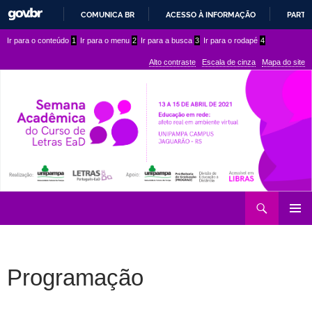
COMUNICA BR
ACESSO À INFORMAÇÃO
PARTI
IR
Ir
Ir
Ir para o conteúdo
1
Ir para o menu
2
Ir para a busca
3
Ir para o rodapé
4
PARA
para
para
O
Alto contraste
Escala de cinza
Mapa do site
CONTEÚDO
conteúdo
menu
superior
Ir
Pesquisar
para
MENU
rodapé
PRINCI
Programação