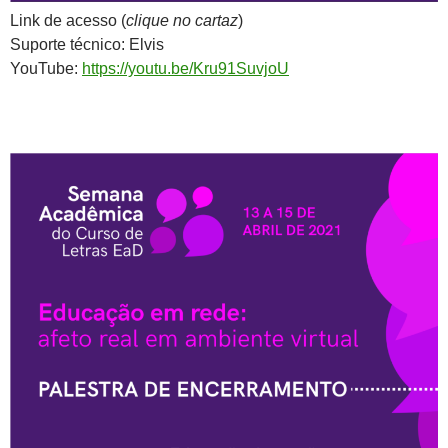
Link de acesso (
clique no cartaz
)
Suporte técnico: Elvis
YouTube:
https://youtu.be/Kru91SuvjoU