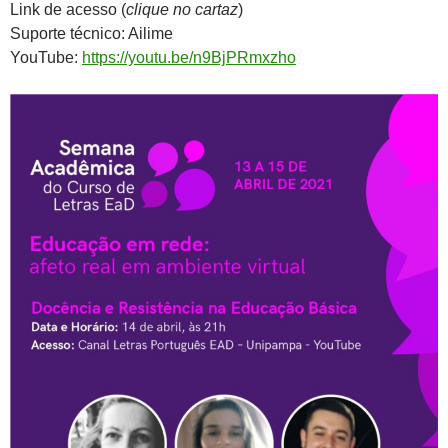
Link de acesso (
clique no cartaz
)
Suporte técnico: Ailime
YouTube:
https://youtu.be/n9BjPRmxzho