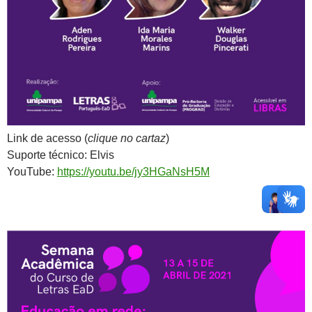
Link de acesso (
clique no cartaz
)
Suporte técnico: Elvis
YouTube:
https://youtu.be/jy3HGaNsH5M