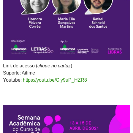
Link de acesso (
clique no cartaz
)
Suporte: Ailime
Youtube:
https://youtu.be/Gly9uP_HZR8