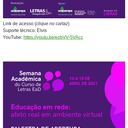
Link de acesso (
clique no cartaz
)
Suporte técnico: Elvis
YouTube:
https://youtu.be/ezbVV-5VAcc