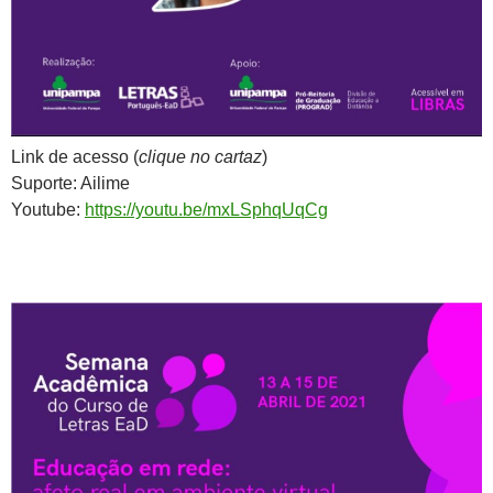
Link de acesso (
clique no cartaz
)
Suporte: Ailime
Youtube:
https://youtu.be/mxLSphqUqCg