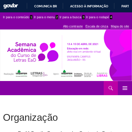
COMUNICA BR
ACESSO À INFORMAÇÃO
PARTI
IR
Ir
Ir
Ir para o conteúdo
1
Ir para o menu
2
Ir para a busca
3
Ir para o rodapé
4
PARA
para
para
O
Alto contraste
Escala de cinza
Mapa do site
CONTEÚDO
conteúdo
menu
superior
Ir
Pesquisar
para
MENU
rodapé
PRINCI
Organização