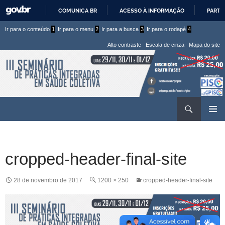
COMUNICA BR
ACESSO À INFORMAÇÃO
PARTI
IR
Ir
Ir
Ir para o conteúdo
1
Ir para o menu
2
Ir para a busca
3
Ir para o rodapé
4
PARA
para
para
O
Alto contraste
Escala de cinza
Mapa do site
CONTEÚDO
conteúdo
menu
superior
Ir
Pesquisar
para
MENU
rodapé
PRINCI
cropped-header-final-site
28 de novembro de 2017
1200 × 250
cropped-header-final-site