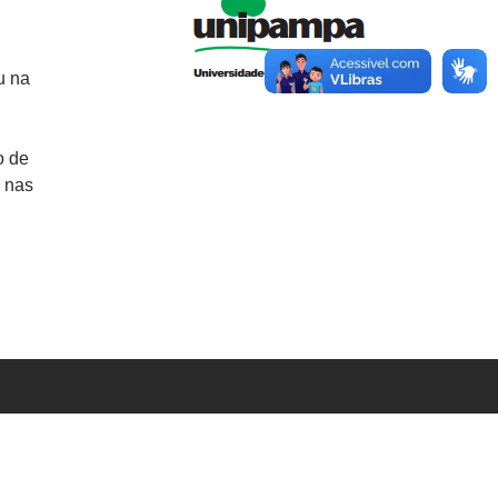
u na
o de
 nas