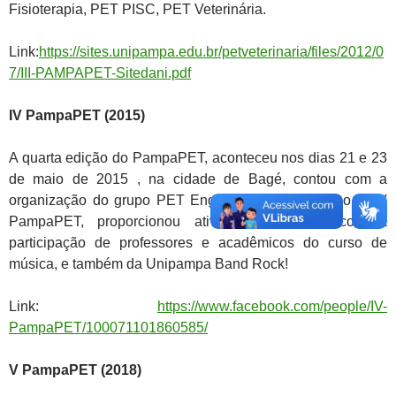
Fisioterapia, PET PISC, PET Veterinária.
Link:
https://sites.unipampa.edu.br/petveterinaria/files/2012/0
7/III-PAMPAPET-Sitedani.pdf
IV PampaPET (2015)
A quarta edição do PampaPET, aconteceu nos dias 21 e 23
de maio de 2015 , na cidade de Bagé, contou com a
organização do grupo PET Engenharias. Além disso, o IV
PampaPET, proporcionou atividade
s
culturais com a
participação de professores e acadêmicos do curso de
música, e também da Unipampa Band Rock!
Link:
https://www.facebook.com/people/IV-
PampaPET/100071101860585/
V PampaPET (2018)