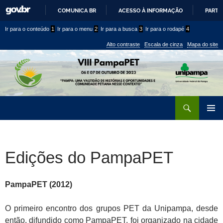
COMUNICA BR
ACESSO À INFORMAÇÃO
PARTI
IR
Ir
Ir
Ir para o conteúdo
1
Ir para o menu
2
Ir para a busca
3
Ir para o rodapé
4
PARA
para
para
O
Alto contraste
Escala de cinza
Mapa do site
CONTEÚDO
conteúdo
menu
superior
Ir
Pesquisar
para
MENU
rodapé
PRINCI
Edições do PampaPET
PampaPET (2012)
O primeiro encontro dos grupos PET da Unipampa, desde
então, difundido como PampaPET, foi organizado na cidade