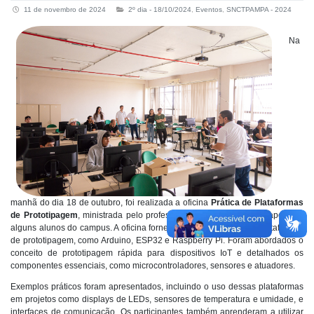
11 de novembro de 2024
2º dia - 18/10/2024
,
Eventos
,
SNCTPAMPA - 2024
Na
manhã do dia 18 de outubro, foi realizada a oficina
Prática de Plataformas
de Prototipagem
, ministrada pelo professor Júlio Saraçol, com o apoio de
alguns alunos do campus. A oficina forneceu uma introdução às plataformas
de prototipagem, como Arduino, ESP32 e Raspberry Pi. Foram abordados o
conceito de prototipagem rápida para dispositivos IoT e detalhados os
componentes essenciais, como microcontroladores, sensores e atuadores.
Exemplos práticos foram apresentados, incluindo o uso dessas plataformas
em projetos como displays de LEDs, sensores de temperatura e umidade, e
interfaces de comunicação. Os participantes também aprenderam a utilizar