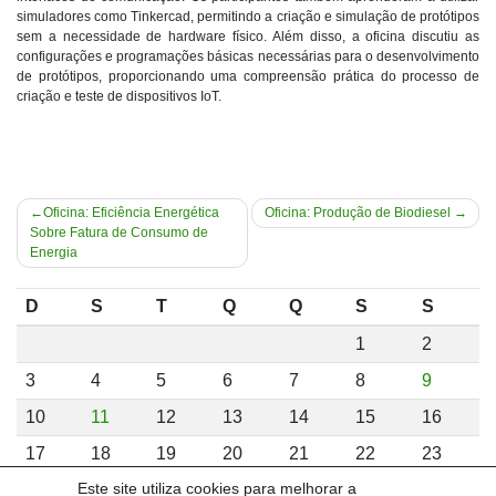
simuladores como Tinkercad, permitindo a criação e simulação de protótipos
sem a necessidade de hardware físico. Além disso, a oficina discutiu as
configurações e programações básicas necessárias para o desenvolvimento
de protótipos, proporcionando uma compreensão prática do processo de
criação e teste de dispositivos IoT.
Navegação
Oficina: Eficiência Energética
Oficina: Produção de Biodiesel
Sobre Fatura de Consumo de
de
Energia
Post
D
S
T
Q
Q
S
S
1
2
3
4
5
6
7
8
9
10
11
12
13
14
15
16
17
18
19
20
21
22
23
Este site utiliza cookies para melhorar a
24
25
26
27
28
29
30