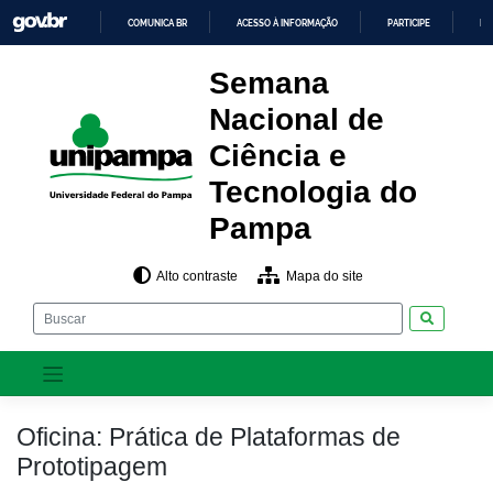
Skip
COMUNICA BR
ACESSO À INFORMAÇÃO
PARTICIPE
LE
to
content
IR
PARA
Semana
O
CONTEÚDO
Nacional de
Ciência e
Tecnologia do
Pampa
Alto contraste
Mapa do site
Pesquisar
Oficina: Prática de Plataformas de
Prototipagem