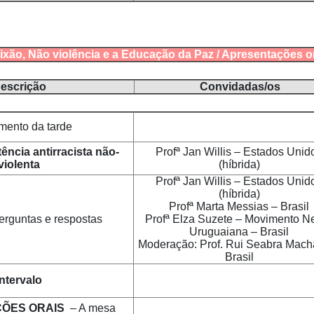
o, Não violência e a Educação da Paz / Apresentações o
escrição
Convidadas/os
mento da tarde
tência antirracista não-
Profª Jan Willis – Estados Unid
violenta
(híbrida)
Profª Jan Willis – Estados Unid
(híbrida)
Profª Marta Messias – Brasil
erguntas e respostas
Profª Elza Suzete – Movimento N
Uruguaiana – Brasil
Moderação: Prof. Rui Seabra Mach
Brasil
Intervalo
ÕES ORAIS
– A mesa