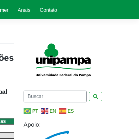
omer
Anais
Contato
ções
pal
Pesquisar
PT
EN
ES
las
Apoio: