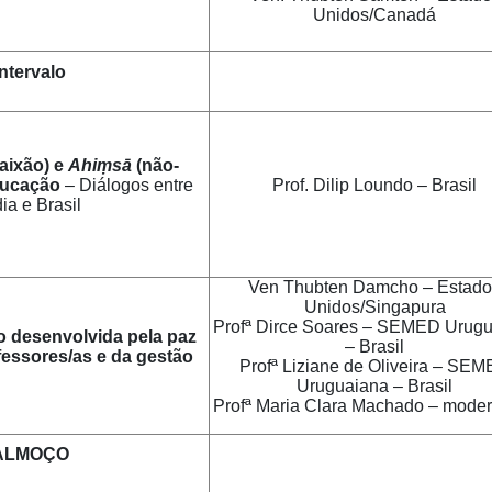
Unidos/Canadá
Intervalo
aixão) e
Ahiṃsā
(não-
ducação
– Diálogos entre
Prof. Dilip Loundo – Brasil
dia e Brasil
Ven Thubten Damcho – Estado
Unidos/Singapura
Profª Dirce Soares – SEMED Urug
 desenvolvida pela paz
– Brasil
ofessores/as e da gestão
Profª Liziane de Oliveira – SE
Uruguaiana – Brasil
Profª Maria Clara Machado – mode
ALMOÇO