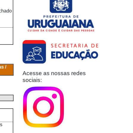
chado
s /
Acesse as nossas redes
sociais:
s