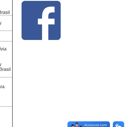
rasil
y
ívia
y
Brasil
ara