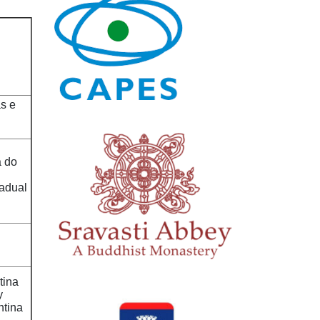
s e
a do
adual
tina
y
ntina