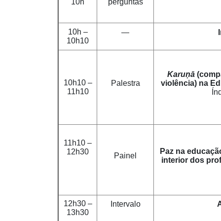
10h
perguntas
10h –
—
10h10
Karuṇā
(comp
10h10 –
Palestra
violência) na E
11h10
Ín
11h10 –
Paz na educação
12h30
Painel
interior dos pr
12h30 –
Intervalo
13h30