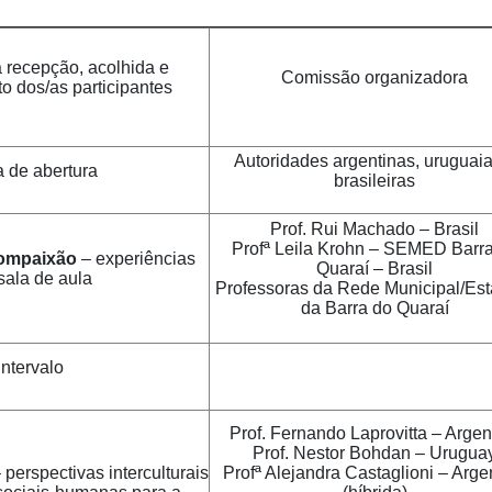
 recepção, acolhida e
Comissão organizadora
o dos/as participantes
Autoridades argentinas, uruguaia
 de abertura
brasileiras
Prof. Rui Machado – Brasil
Profª Leila Krohn – SEMED Barr
ompaixão
– experiências
Quaraí – Brasil
sala de aula
Professoras da Rede Municipal/Est
da Barra do Quaraí
Intervalo
Prof. Fernando Laprovitta – Argen
Prof. Nestor Bohdan – Urugua
 perspectivas interculturais
Profª Alejandra Castaglioni – Arge