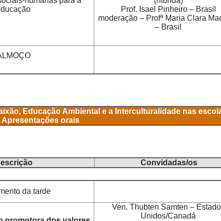
 sociais-humanas para a
(híbrida)
educação
Prof. Isael Pinheiro – Brasil
moderação – Profª Maria Clara Ma
– Brasil
ALMOÇO
ão, Educação Ambiental e a Interculturalidade nas escola
Apresentações orais
escrição
Convidadas/os
mento da tarde
Ven. Thubten Samten – Estado
Unidos/Canadá
 promotora dos valores