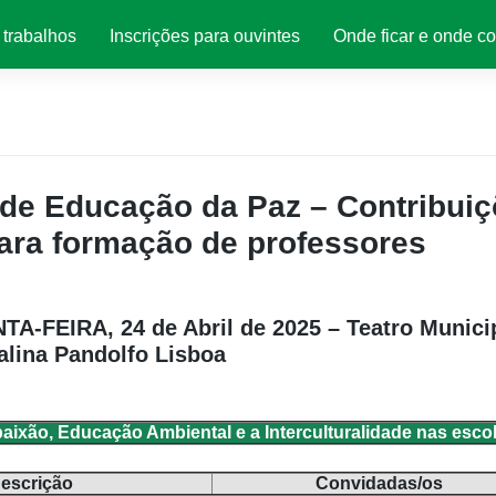
trabalhos
Inscrições para ouvintes
Onde ficar e onde c
 de Educação da Paz – Contribui
ara formação de professores
NTA-FEIRA, 24 de Abril de 2025 – Teatro Munici
alina Pandolfo Lisboa
ão, Educação Ambiental e a Interculturalidade nas esco
escrição
Convidadas/os