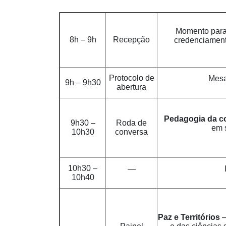
Momento para
8h – 9h
Recepção
credenciament
Protocolo de
Mesa
9h – 9h30
abertura
Pedagogia da c
9h30 –
Roda de
em 
10h30
conversa
10h30 –
—
10h40
Paz e Territórios
–