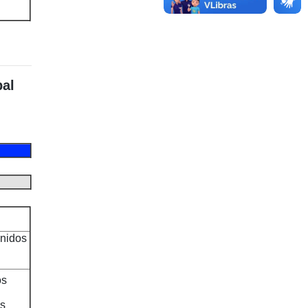
pal
nidos
os
s