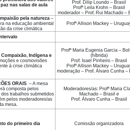
Prof. Dilip Loundo – Brasil
paz nas salas de aula
Profª Leila Krohn – Brasil
moderador – Prof. Rui Machado – B
ompaixão pela natureza
–
ura na educação ambiental
Profª Allison Mackey – Urugua
ão da crise climática
Intervalo
Profª Maria Eugenia Garcia – Bol
 Compaixão, Indígena e
(híbrida)
moções e cosmovisões
Prof. Isael Pinheiro – Brasil
rente à crise climática
Profª Allison Mackey – Urugua
moderação – Prof. Álvaro Cunha – 
ÕES ORAIS
– A mesa
erá composta pelos
Moderadores/as: Profª Maria Cl
 dos trabalhos submetidos
Machado – Brasil e
ém pelos moderadores/as
Prof. Álvaro Cunha – Brasil
da mesa.
to do primeiro dia
Comissão organizadora