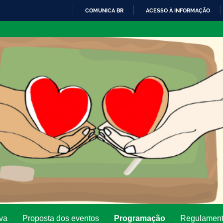
COMUNICA BR
ACESSO À INFORMAÇÃO
IR
PARA
O
CONTEÚDO
iva
Proposta dos eventos
Programação
Regulamen