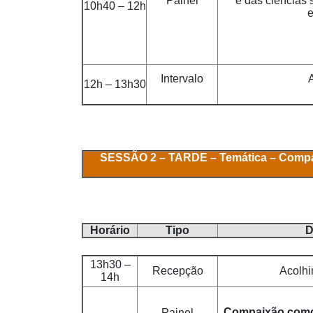
Painel
e das ciências
10h40 – 12h
Intervalo
12h – 13h30
SESSÃO 2 – TARDE – Temática – Compaix
Horário
Tipo
D
13h30 –
Recepção
Acolhi
14h
Compaixão como
Painel