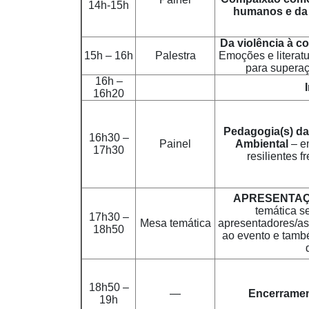
14h-15h
humanos e da 
Da violência à c
15h – 16h
Palestra
Emoções e literat
para superaç
16h –
16h20
Pedagogia(s) da
16h30 –
Painel
Ambiental
– e
17h30
resilientes f
APRESENTAÇ
temática s
17h30 –
Mesa temática
apresentadores/as
18h50
ao evento e tamb
18h50 –
—
Encerramen
19h