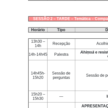
SESSÃO 2 – TARDE – Temática – Compaixã
Horário
Tipo
D
13h30 –
Recepção
Acolhi
14h
Ahiṃsā
e resis
14h-14h45
Palestra
14h45h-
Sessão de
Sessão de p
15h20
perguntas
15h20 –
—
15h30
APRESENTAÇ