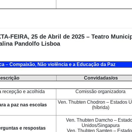
XTA-FEIRA, 25 de Abril de 2025
– Teatro Munici
alina Pandolfo Lisboa
 – Compaixão, Não violência e a Educação da Paz
escrição
Convidadas/os
 recepção e acolhida
Comissão organizadora
Ven. Thubten Chodron – Estados U
ra a paz nas escolas
(híbrida)
Ven. Thubten Damcho – Estad
Unidos/Singapura
rguntas e respostas
Ven. Thubten Samten – Estado